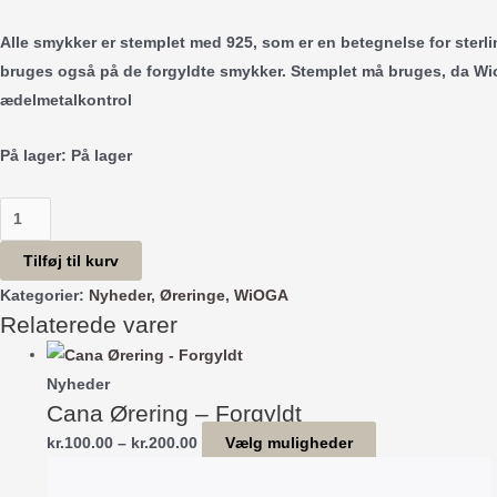
Alle smykker er stemplet med 925, som er en betegnelse for sterli
bruges også på de forgyldte smykker. Stemplet må bruges, da W
ædelmetalkontrol
På lager:
På lager
Saba
Ørering
Tilføj til kurv
-
Kategorier:
Nyheder
,
Øreringe
,
WiOGA
Forgyldt
Relaterede varer
antal
Nyheder
Cana Ørering – Forgyldt
Prisinterval:
Dette
kr.
100.00
–
kr.
200.00
Vælg muligheder
kr.100.00
vare