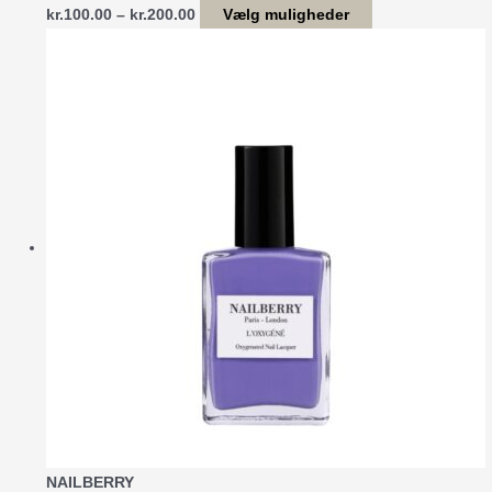
Prisinterval:
Dette
kr.
100.00
–
kr.
200.00
Vælg muligheder
kr.100.00
vare
til
har
kr.200.00
flere
varianter.
Mulighederne
kan
vælges
på
varesiden
NAILBERRY