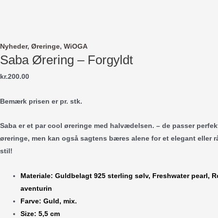
Gå
til
indholdet
Nyheder
,
Øreringe
,
WiOGA
Saba Ørering – Forgyldt
kr.
200.00
Bemærk prisen er pr. stk.
Saba er et par cool øreringe med halvædelsen. – de passer perfekt 
øreringe, men kan også sagtens bæres alene for et elegant eller rå
stil!
Materiale: Guldbelagt 925 sterling sølv, Freshwater pearl, R
aventurin
Farve: Guld, mix.
Size: 5,5 cm