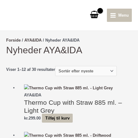
Gå
til
Menu
indholdet
Main
Menu
Forside
/
AYA&IDA
/ Nyheder AYA&IDA
Nyheder AYA&IDA
Sorteret
Viser 1–12 af 30 resultater
efter
seneste
AYA&IDA
Thermo Cup with Straw 885 ml. –
Light Grey
kr.
299.00
Tilføj til kurv