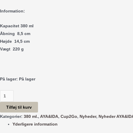
Information:
Kapacitet 380 ml
Åbning 8,5 cm
Højde 14,5 cm
Vægt 220 g
På lager:
På lager
Cup2Go
-
Tilføj til kurv
Dusty
Kategorier:
380 ml.
,
AYA&IDA
,
Cup2Go
,
Nyheder
,
Nyheder AYA&ID
Rose
Yderligere information
-
380