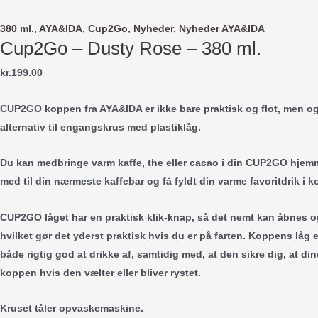
Gå
til
380 ml.
,
AYA&IDA
,
Cup2Go
,
Nyheder
,
Nyheder AYA&IDA
Cup2Go – Dusty Rose – 380 ml.
indholdet
kr.
199.00
CUP2GO
koppen fra AYA&IDA er ikke bare praktisk og flot, men og
alternativ til engangskrus med plastiklåg.
Du kan medbringe varm kaffe, the eller cacao i din
CUP2GO
hjemme
med til din nærmeste kaffebar og få fyldt din varme favoritdrik i 
CUP2GO
låget har en praktisk klik-knap, så det nemt kan åbnes 
hvilket gør det yderst praktisk hvis du er på farten. Koppens låg er
både rigtig god at drikke af, samtidig med, at den sikre dig, at din
koppen hvis den vælter eller bliver rystet.
Kruset tåler opvaskemaskine.