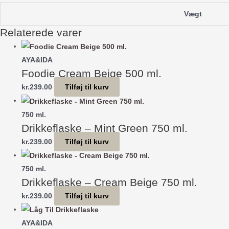
ml.
Vægt
antal
Relaterede varer
AYA&IDA
Foodie Cream Beige 500 ml.
kr.
239.00
Tilføj til kurv
750 ml.
Drikkeflaske – Mint Green 750 ml.
kr.
239.00
Tilføj til kurv
750 ml.
Drikkeflaske – Cream Beige 750 ml.
kr.
239.00
Tilføj til kurv
AYA&IDA