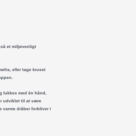
så et miljøvenligt
fra, eller tage kruset
koppen.
og lukkes med én hånd,
 udviklet til at være
e varme dråber forbliver i