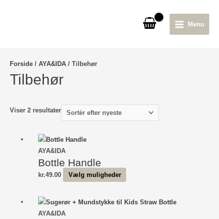
Gå
til
Menu
indholdet
Main
Menu
Forside
/
AYA&IDA
/ Tilbehør
Tilbehør
Sorteret
Viser 2 resultater
efter
seneste
AYA&IDA
Bottle Handle
Dette
kr.
49.00
Vælg muligheder
vare
har
flere
AYA&IDA