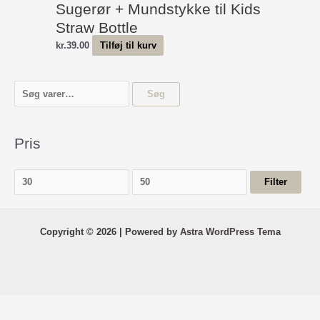
varianter.
Sugerør + Mundstykke til Kids
Mulighederne
Straw Bottle
kan
kr.
39.00
Tilføj til kurv
vælges
på
varesiden
S
Søg
ø
g
Pris
e
f
M
H
t
Filter
i
ø
e
n
j
r
d
e
Copyright © 2026 | Powered by
Astra WordPress Tema
:
s
s
t
t
e
e
p
p