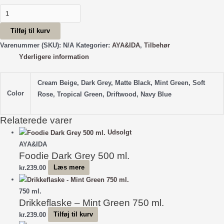
Bottle
Handle
Tilføj til kurv
antal
Varenummer (SKU):
N/A
Kategorier:
AYA&IDA
,
Tilbehør
Yderligere information
Cream Beige, Dark Grey, Matte Black, Mint Green, Soft
Color
Rose, Tropical Green, Driftwood, Navy Blue
Relaterede varer
Udsolgt
AYA&IDA
Foodie Dark Grey 500 ml.
kr.
239.00
Læs mere
750 ml.
Drikkeflaske – Mint Green 750 ml.
kr.
239.00
Tilføj til kurv