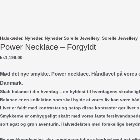
Gå
til
indholdet
Halskæder
,
Nyheder
,
Nyheder Sorelle Jewellery
,
Sorelle Jewellery
Power Necklace – Forgyldt
kr.
1,199.00
Mød det nye smykke,
Power necklace.
Håndlavet på vores e
Danmark.
Skab balance i din hverdag – en hyldest til hverdagens skrøbelig
Balance er en kollektion som skal hylde at vores liv kan være bå
Livet er fyldt med kontraster og netop disse kontraster gør livet
Smykkerne er omhyggeligt skabt med vores faste ferskvandsperl
sort agat og grøn aventurin. Halvædelsten med forskellige betydn
En smykkeoplevelse, der kombinerer tidløs skønhed med naturlig