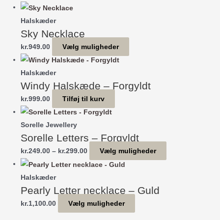
Halskæder
Sky Necklace
Dette
kr.
949.00
Vælg muligheder
vare
har
Halskæder
Windy Halskæde – Forgyldt
flere
varianter.
kr.
999.00
Tilføj til kurv
Mulighederne
kan
Sorelle Jewellery
vælges
Sorelle Letters – Forgyldt
på
Prisinterval:
Dette
kr.
249.00
–
kr.
299.00
Vælg muligheder
varesiden
kr.249.00
vare
til
har
Halskæder
Pearly Letter necklace – Guld
kr.299.00
flere
varianter.
Dette
kr.
1,100.00
Vælg muligheder
Mulighederne
vare