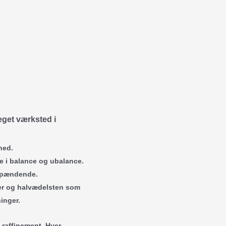
get værksted i
hed.
de i balance og ubalance.
 spændende.
er og halvædelsten som
inger.
 raffinement. Hver