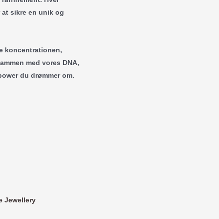
at sikre en unik og
e koncentrationen,
og sammen med vores DNA,
n power du drømmer om.
e Jewellery