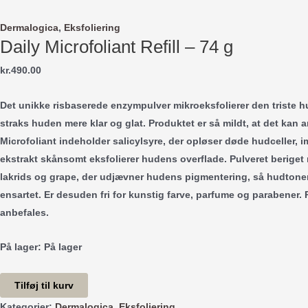
Gå
til
Dermalogica
,
Eksfoliering
Daily Microfoliant Refill – 74 g
indholdet
kr.
490.00
Det unikke risbaserede enzympulver mikroeksfolierer den triste h
straks huden mere klar og glat. Produktet er så mildt, at det kan 
Microfoliant indeholder salicylsyre, der opløser døde hudceller, im
ekstrakt skånsomt eksfolierer hudens overflade. Pulveret beriget 
lakrids og grape, der udjævner hudens pigmentering, så hudtone
ensartet. Er desuden fri for kunstig farve, parfume og parabener.
anbefales.
På lager:
På lager
Daily
Tilføj til kurv
Microfoliant
Kategorier:
Dermalogica
,
Eksfoliering